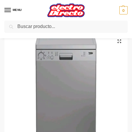
MENU
0
Buscar
Inicio
Gama blanca
Lavavajillas
Lavavajillas 45cm
BEKO LAVAVAJILLAS DFS05013X INOX 45CM 10C 5PROG A+
/
/
/
/