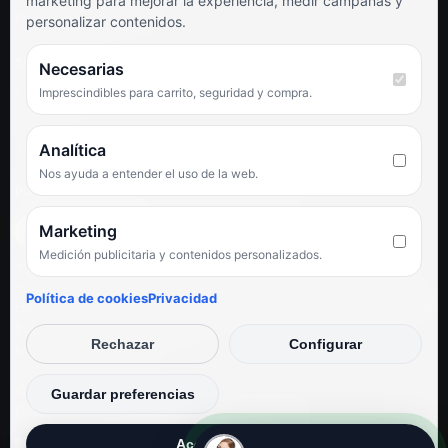
marketing para mejorar la experiencia, medir campañas y
Preguntas frecuentes
personalizar contenidos.
SÍGUENOS
Necesarias
Imprescindibles para carrito, seguridad y compra.
Facebook
Instagram
TikTok
Analítica
Nos ayuda a entender el uso de la web.
PUNTUACIÓN DE 4,6 SOBRE 5 EN GOOGLE
Marketing
Medición publicitaria y contenidos personalizados.
★★★★★
«Servicio de calidad y trato agradable con precios excelentes.
Política de cookies
Privacidad
Hemos comprado en varias ocasiones y siempre dan respuesta.
Espectacular, servicio de 10.»
Rechazar
Configurar
Iván Rodríguez Ramos
© Electrodirecto 2026
Guardar preferencias
Desarrollo y mantenimiento por SitiosWebPRO
Aceptar todas