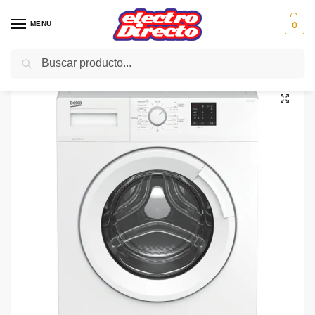
MENU
0
Buscar
Inicio
Gama blanca
Lavadoras
Lavadoras carga frontal
BEKO LAVADORA WRV 6611 BWR 6KG 1200RPM A+++ BLANCA
/
/
/
/