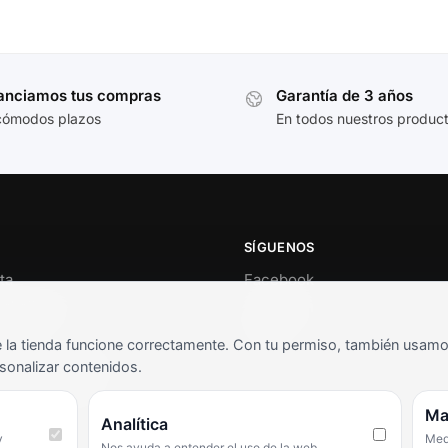
anciamos tus compras
Garantía de 3 años
cómodos plazos
En todos nuestros produc
SÍGUENOS
ta
Facebook
al cliente
Instagram
o
TikTok
la tienda funcione correctamente. Con tu permiso, también usamos 
s y condiciones
sonalizar contenidos.
as frecuentes
Ma
Analítica
y
Medi
Nos ayuda a entender el uso de la web.