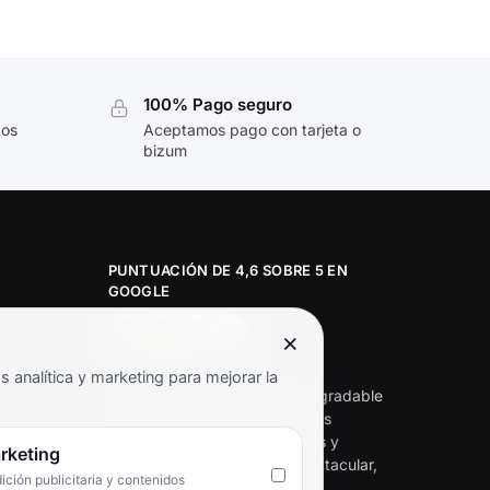
100% Pago seguro
tos
Aceptamos pago con tarjeta o
bizum
PUNTUACIÓN DE 4,6 SOBRE 5 EN
GOOGLE
×
★★★★★
analítica y marketing para mejorar la
«Servicio de calidad y trato agradable
con precios excelentes. Hemos
comprado en varias ocasiones y
rketing
siempre dan respuesta. Espectacular,
ción publicitaria y contenidos
servicio de 10.»