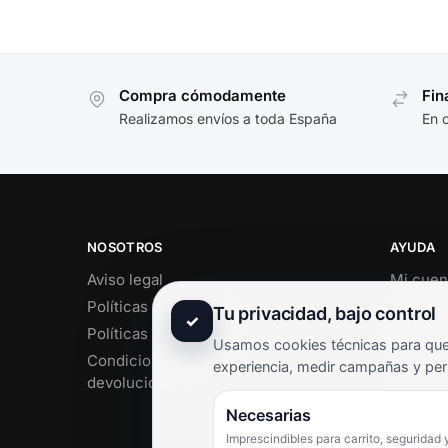
Compra cómodamente
Fin
Realizamos envíos a toda España
En 
NOSOTROS
AYUDA
Aviso legal
Mi cuen
Políticas de privacidad
Soporte 
Tu privacidad, bajo control
✓
Políticas de cookies
Contact
Usamos cookies técnicas para que 
Condiciones de envío y
Término
experiencia, medir campañas y per
devoluciones
Pregunt
Necesarias
Imprescindibles para carrito, seguridad 