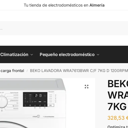
Tu tienda de electrodomésticos en
Almería
Climatización
Pequeño electrodoméstico
carga frontal
BEKO LAVADORA WRA7613BWR C/F 7KG D 1200RP
/
BEK
WRA
7KG
328,53
Optimiza t