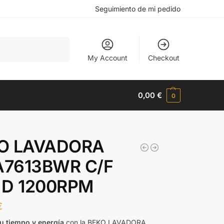
Seguimiento de mi pedido
Buscar
My Account
Checkout
0,00
€
0
M
O LAVADORA
7613BWR C/F
 D 1200RPM
€
u tiempo y energía
con la BEKO LAVADORA