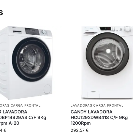
s
ORAS CARGA FRONTAL
LAVADORAS CARGA FRONTAL
R LAVADORA
CANDY LAVADORA
BP14929AS C/F 9Kg
HCU1292DWB41S C/F 9Kg
rpm A-20
1200Rpm
34
€
292,57
€