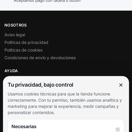
Aceptamos pago con tarjeta o bizum
NOSOTROS
Aviso legal
Políticas de privacidad
Políticas de cookies
Condiciones de envío y devoluciones
AYUDA
Mi cuenta
×
Tu privacidad, bajo control
Soporte al cliente
Usamos cookies técnicas para que la tienda funcione
Contacto
correctamente. Con tu permiso, también usamos analítica y
Términos y condiciones
marketing para mejorar la experiencia, medir campañas y
Preguntas frecuentes
personalizar contenidos.
SÍGUENOS
Necesarias