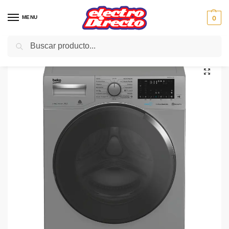
MENU
0
Buscar
Inicio
Gama blanca
Lavadoras
Lavadoras carga frontal
BEKO LAVADORA WMY7636XSX INOX 7KG 1200rpm A+++-10%
/
/
/
/