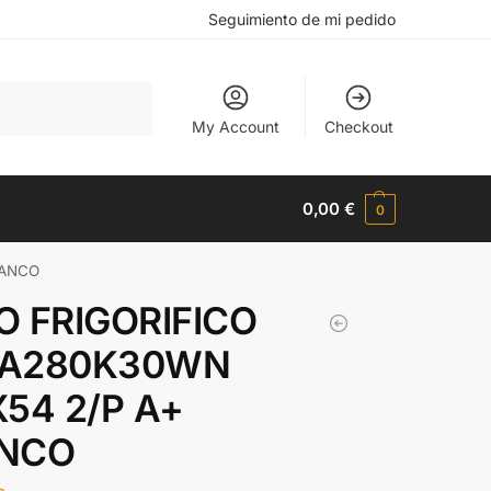
Seguimiento de mi pedido
Buscar
My Account
Checkout
0,00
€
0
LANCO
O FRIGORIFICO
A280K30WN
X54 2/P A+
NCO