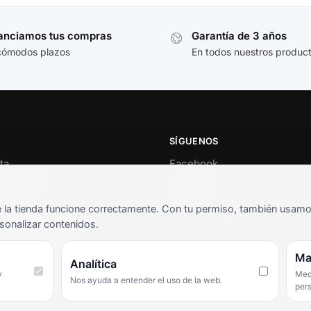
anciamos tus compras
Garantía de 3 años
cómodos plazos
En todos nuestros produc
SÍGUENOS
ta
Facebook
al cliente
Instagram
o
TikTok
la tienda funcione correctamente. Con tu permiso, también usamos 
s y condiciones
sonalizar contenidos.
as frecuentes
Ma
Analítica
y
Medi
Nos ayuda a entender el uso de la web.
per