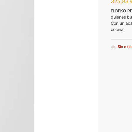
325,83
El
BEKO R
quienes bus
Con un aca
cocina.
Sin exi