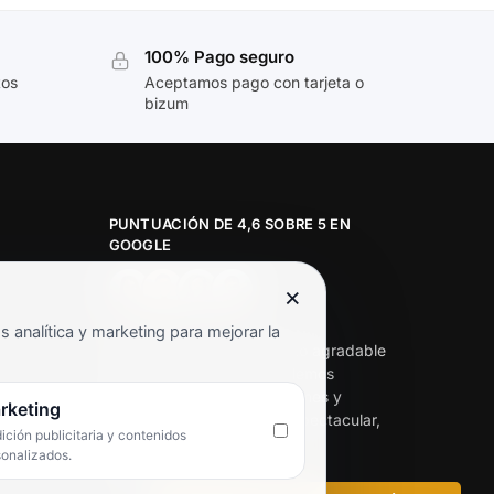
100% Pago seguro
tos
Aceptamos pago con tarjeta o
bizum
PUNTUACIÓN DE 4,6 SOBRE 5 EN
GOOGLE
×
★★★★★
analítica y marketing para mejorar la
«Servicio de calidad y trato agradable
con precios excelentes. Hemos
comprado en varias ocasiones y
rketing
siempre dan respuesta. Espectacular,
ción publicitaria y contenidos
servicio de 10.»
sonalizados.
Iván Rodríguez Ramos