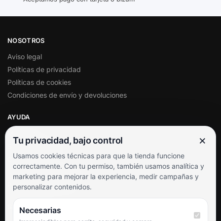
NOSOTROS
Aviso legal
Políticas de privacidad
Políticas de cookies
Condiciones de envío y devoluciones
AYUDA
Mi cuenta
×
Tu privacidad, bajo control
Soporte al cliente
Usamos cookies técnicas para que la tienda funcione
Contacto
correctamente. Con tu permiso, también usamos analítica y
Términos y condiciones
marketing para mejorar la experiencia, medir campañas y
Preguntas frecuentes
personalizar contenidos.
SÍGUENOS
Necesarias