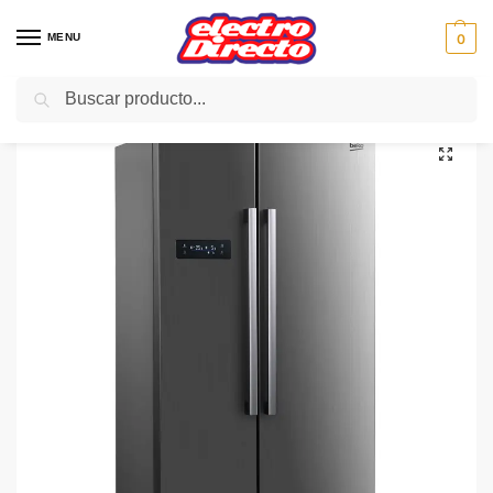
MENU
0
Buscar
Inicio
Gama blanca
Frigorificos
Frigorifico Americano
BEKO FRIGO GNO4331XPN INOX AMERICANO NF 177×90 (E)
/
/
/
/