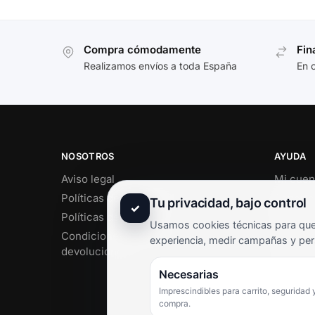
Compra cómodamente
Fin
Realizamos envíos a toda España
En 
NOSOTROS
AYUDA
Aviso legal
Mi cuen
Políticas de privacidad
Soporte 
Tu privacidad, bajo control
✓
Políticas de cookies
Contact
Usamos cookies técnicas para que 
Condiciones de envío y
Término
experiencia, medir campañas y per
devoluciones
Pregunt
Necesarias
Imprescindibles para carrito, seguridad 
compra.