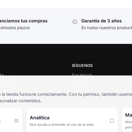
anciamos tus compras
Garantía de 3 años
cómodos plazos
En todos nuestros produc
SÍGUENOS
ta
Facebook
al cliente
Instagram
o
TikTok
la tienda funcione correctamente. Con tu permiso, también usamos 
s y condiciones
sonalizar contenidos.
as frecuentes
Ma
Analítica
y
Medi
Nos ayuda a entender el uso de la web.
per