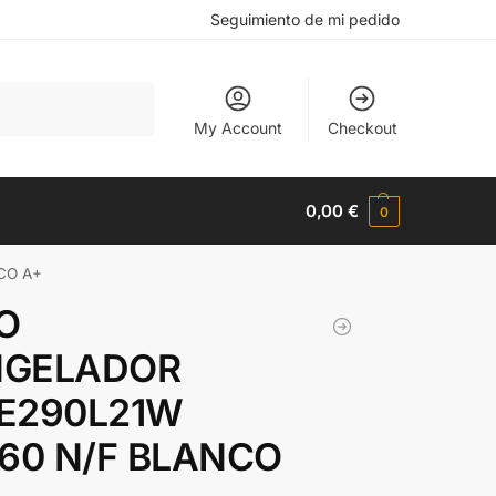
Seguimiento de mi pedido
Buscar
My Account
Checkout
0,00
€
0
CO A+
O
GELADOR
E290L21W
X60 N/F BLANCO