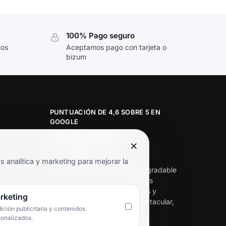
100% Pago seguro
tos
Aceptamos pago con tarjeta o
bizum
PUNTUACIÓN DE 4,6 SOBRE 5 EN
GOOGLE
×
★★★★★
analítica y marketing para mejorar la
«Servicio de calidad y trato agradable
con precios excelentes. Hemos
comprado en varias ocasiones y
rketing
siempre dan respuesta. Espectacular,
ción publicitaria y contenidos
servicio de 10.»
sonalizados.
Iván Rodríguez Ramos