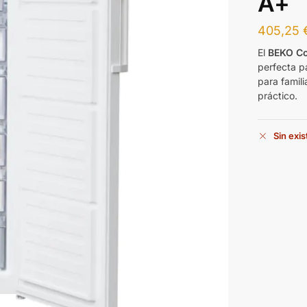
A+
405,25
El
BEKO C
perfecta p
para famil
práctico.
Sin exi