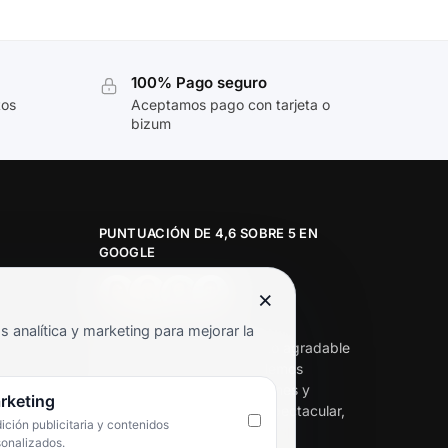
100% Pago seguro
tos
Aceptamos pago con tarjeta o
bizum
PUNTUACIÓN DE 4,6 SOBRE 5 EN
GOOGLE
×
★★★★★
analítica y marketing para mejorar la
«Servicio de calidad y trato agradable
con precios excelentes. Hemos
comprado en varias ocasiones y
rketing
siempre dan respuesta. Espectacular,
ción publicitaria y contenidos
servicio de 10.»
sonalizados.