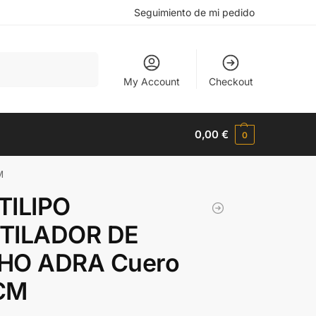
Seguimiento de mi pedido
Buscar
My Account
Checkout
0,00
€
0
M
TILIPO
TILADOR DE
HO ADRA Cuero
CM