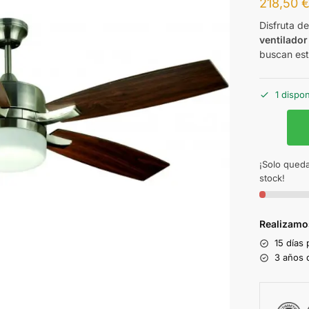
218,50
Disfruta d
ventilado
buscan esti
1 dispo
¡Solo queda
stock!
Realizamo
15 días
3 años d