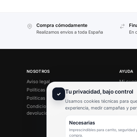
Compra cómodamente
Fin
Realizamos envíos a toda España
En 
NOSOTROS
AYUDA
Aviso legal
Mi cuen
Políticas de privacidad
Soporte 
Tu privacidad, bajo control
✓
Políticas de cookies
Contact
Usamos cookies técnicas para que 
Condiciones de envío y
Término
experiencia, medir campañas y per
devoluciones
Pregunt
Necesarias
Imprescindibles para carrito, seguridad 
compra.