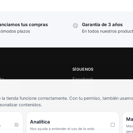
anciamos tus compras
Garantía de 3 años
cómodos plazos
En todos nuestros produc
SÍGUENOS
ta
Facebook
al cliente
Instagram
o
TikTok
la tienda funcione correctamente. Con tu permiso, también usamos 
s y condiciones
sonalizar contenidos.
as frecuentes
Ma
Analítica
y
Medi
Nos ayuda a entender el uso de la web.
per