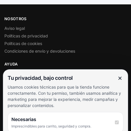
NOSOTROS
Aviso legal
Políticas de privacidad
Políticas de cookies
Condiciones de envío y devoluciones
AYUDA
Mi cuenta
×
Tu privacidad, bajo control
Soporte al cliente
Usamos cookies técnicas para que la tienda funcione
Contacto
correctamente. Con tu permiso, también usamos analítica y
Términos y condiciones
marketing para mejorar la experiencia, medir campañas y
Preguntas frecuentes
personalizar contenidos.
SÍGUENOS
Necesarias
Imprescindibles para carrito, seguridad y compra.
Facebook