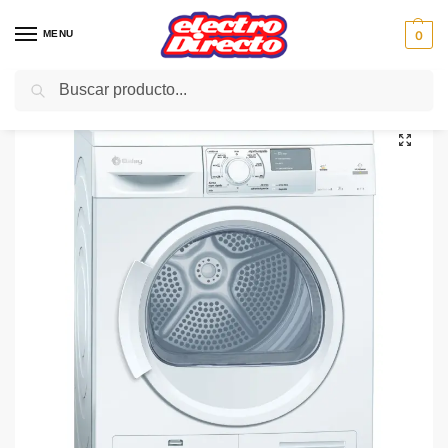
MENU
0
Buscar
Inicio
Gama blanca
Secadoras
Secadora Condesación C/F
BALAY SECADORA 3SC873 7KG CONDENSACION
/
/
/
/