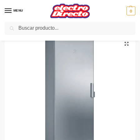
MENU
0
Buscar
Inicio
Gama blanca
Frigorificos
Frigorifico Refrigerador
BALAY REFRIGERADOR 3FCE563XE INOX 186X60 E
/
/
/
/