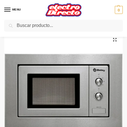
MENU
0
Buscar
Inicio
PAE
Cocina
Microondas
Microondas Sin Grill
BALAY MICROONDAS 3WMX1918 18L INOX S/GRILL C/MARCO
/
/
/
/
/