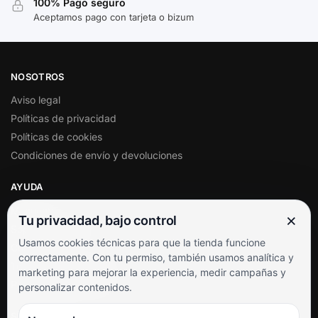
100% Pago seguro
Aceptamos pago con tarjeta o bizum
NOSOTROS
Aviso legal
Políticas de privacidad
Políticas de cookies
Condiciones de envío y devoluciones
AYUDA
Mi cuenta
×
Tu privacidad, bajo control
Soporte al cliente
Usamos cookies técnicas para que la tienda funcione
Contacto
correctamente. Con tu permiso, también usamos analítica y
Términos y condiciones
marketing para mejorar la experiencia, medir campañas y
Preguntas frecuentes
personalizar contenidos.
SÍGUENOS