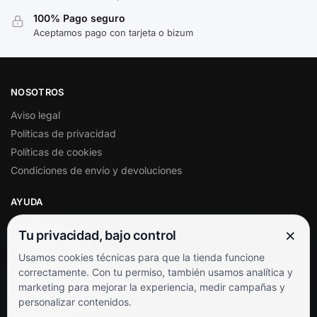
100% Pago seguro
Aceptamos pago con tarjeta o bizum
NOSOTROS
Aviso legal
Políticas de privacidad
Políticas de cookies
Condiciones de envío y devoluciones
AYUDA
Mi cuenta
×
Tu privacidad, bajo control
Soporte al cliente
Usamos cookies técnicas para que la tienda funcione
Contacto
correctamente. Con tu permiso, también usamos analítica y
Términos y condiciones
marketing para mejorar la experiencia, medir campañas y
Preguntas frecuentes
personalizar contenidos.