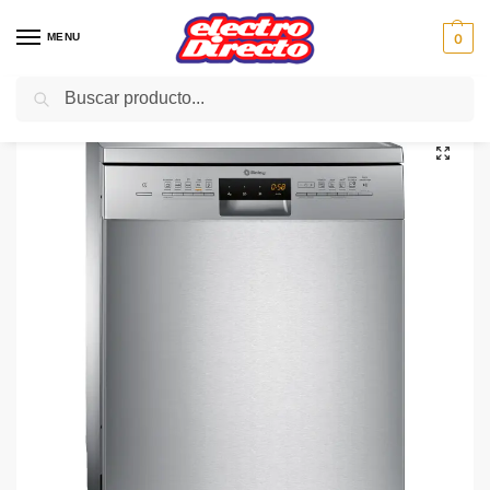
MENU
0
Buscar
Inicio
Gama blanca
Lavavajillas
Lavavajillas 60cm
BALAY LAVAVAJILLAS 3VS708IA INOX A+++ 13/SERV.
/
/
/
/