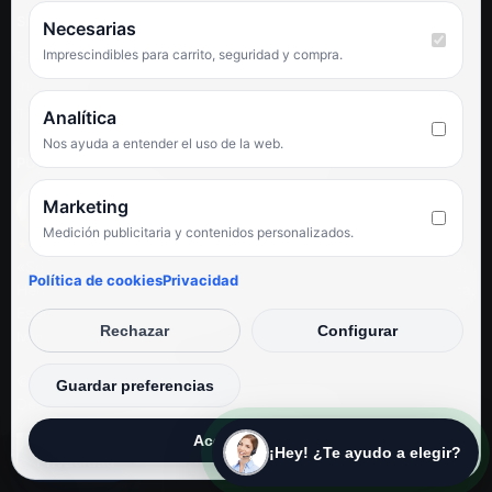
SÍGUENOS
Necesarias
Imprescindibles para carrito, seguridad y compra.
Facebook
Instagram
TikTok
Analítica
Nos ayuda a entender el uso de la web.
PUNTUACIÓN DE 4,6 SOBRE 5 EN GOOGLE
Marketing
Medición publicitaria y contenidos personalizados.
★★★★★
«Servicio de calidad y trato agradable con precios excelentes.
Política de cookies
Privacidad
Hemos comprado en varias ocasiones y siempre dan respuesta.
Espectacular, servicio de 10.»
Rechazar
Configurar
Iván Rodríguez Ramos
© Electrodirecto 2026
Guardar preferencias
Desarrollo y mantenimiento por SitiosWebPRO
Aceptar todas
¡Hey! ¿Te ayudo a elegir?
Privacidad