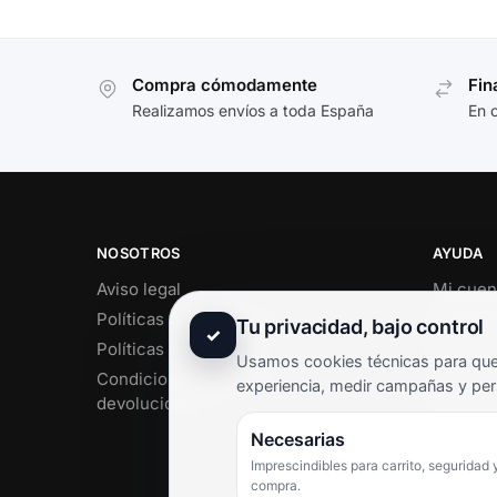
Compra cómodamente
Fin
Realizamos envíos a toda España
En 
NOSOTROS
AYUDA
Aviso legal
Mi cuen
Políticas de privacidad
Soporte 
Tu privacidad, bajo control
✓
Políticas de cookies
Contact
Usamos cookies técnicas para que 
Condiciones de envío y
Término
experiencia, medir campañas y per
devoluciones
Pregunt
Necesarias
Imprescindibles para carrito, seguridad 
compra.