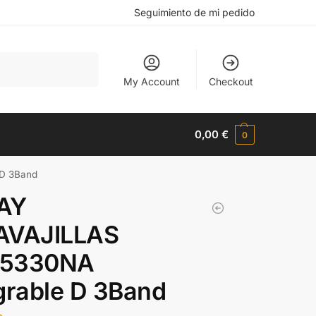
Seguimiento de mi pedido
Buscar
My Account
Checkout
0,00
€
0
 D 3Band
AY
AVAJILLAS
5330NA
grable D 3Band