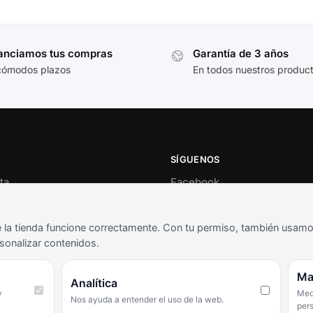
anciamos tus compras
Garantía de 3 años
cómodos plazos
En todos nuestros produc
SÍGUENOS
ta
Facebook
al cliente
Instagram
o
TikTok
la tienda funcione correctamente. Con tu permiso, también usamos 
s y condiciones
sonalizar contenidos.
as frecuentes
Ma
Analítica
y
Medi
Nos ayuda a entender el uso de la web.
per