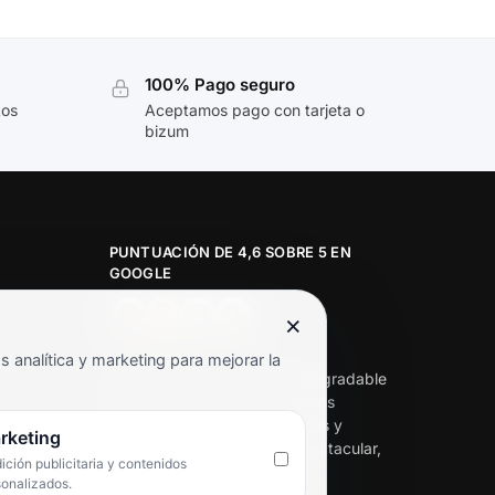
100% Pago seguro
tos
Aceptamos pago con tarjeta o
bizum
PUNTUACIÓN DE 4,6 SOBRE 5 EN
GOOGLE
×
★★★★★
analítica y marketing para mejorar la
«Servicio de calidad y trato agradable
con precios excelentes. Hemos
comprado en varias ocasiones y
rketing
siempre dan respuesta. Espectacular,
ción publicitaria y contenidos
servicio de 10.»
sonalizados.