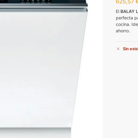
625,57
El
BALAY 
perfecta pa
cocina. Ide
ahorro.
Sin exi