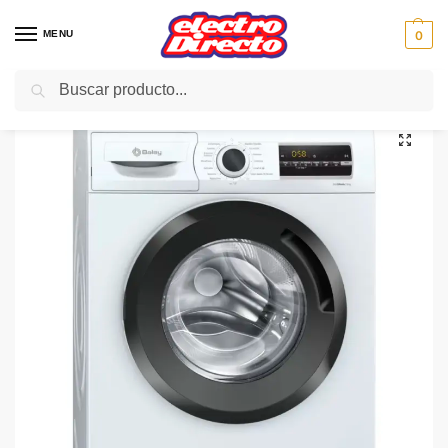
MENU
0
Buscar
Inicio
Gama blanca
Lavadoras
Lavadoras carga frontal
BALAY LAVADORA 3TS973BE 8kg 1200 rpm, Blanco
/
/
/
/