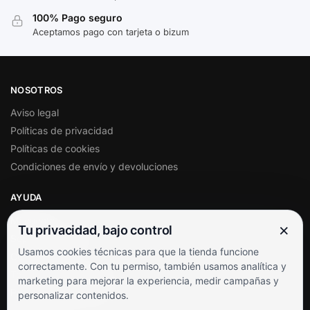
100% Pago seguro
Aceptamos pago con tarjeta o bizum
NOSOTROS
Aviso legal
Políticas de privacidad
Políticas de cookies
Condiciones de envío y devoluciones
AYUDA
Mi cuenta
×
Tu privacidad, bajo control
Soporte al cliente
Usamos cookies técnicas para que la tienda funcione
Contacto
correctamente. Con tu permiso, también usamos analítica y
Términos y condiciones
marketing para mejorar la experiencia, medir campañas y
Preguntas frecuentes
personalizar contenidos.