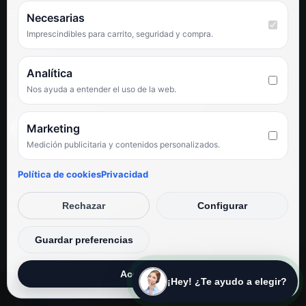
SÍGUENOS
Necesarias
Imprescindibles para carrito, seguridad y compra.
Facebook
Instagram
TikTok
Analítica
Nos ayuda a entender el uso de la web.
PUNTUACIÓN DE 4,6 SOBRE 5 EN GOOGLE
Marketing
Medición publicitaria y contenidos personalizados.
★★★★★
«Servicio de calidad y trato agradable con precios excelentes.
Política de cookies
Privacidad
Hemos comprado en varias ocasiones y siempre dan respuesta.
Espectacular, servicio de 10.»
Rechazar
Configurar
Iván Rodríguez Ramos
© Electrodirecto 2026
Guardar preferencias
Desarrollo y mantenimiento por SitiosWebPRO
Aceptar todas
¡Hey! ¿Te ayudo a elegir?
Privacidad