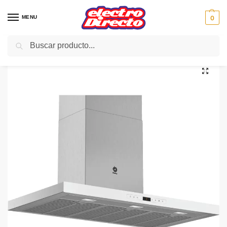
MENU
0
Buscar
Inicio
Gama blanca
Campanas
Campana Decorativa
BALAY CAMPANA 3BC998HBC 90CM CRISTAL BLANCO 843m/3
/
/
/
/