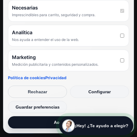
SÍGUENOS
Necesarias
Imprescindibles para carrito, seguridad y compra.
Facebook
Instagram
TikTok
Analítica
Nos ayuda a entender el uso de la web.
PUNTUACIÓN DE 4,6 SOBRE 5 EN GOOGLE
Marketing
Medición publicitaria y contenidos personalizados.
★★★★★
«Servicio de calidad y trato agradable con precios excelentes.
Política de cookies
Privacidad
Hemos comprado en varias ocasiones y siempre dan respuesta.
Espectacular, servicio de 10.»
Rechazar
Configurar
Iván Rodríguez Ramos
© Electrodirecto 2026
Guardar preferencias
Desarrollo y mantenimiento por SitiosWebPRO
Aceptar todas
¡Hey! ¿Te ayudo a elegir?
Privacidad