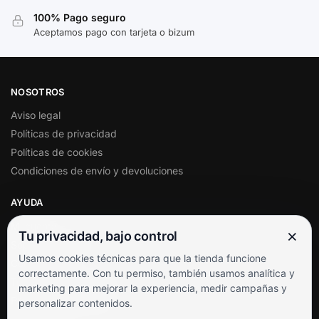
100% Pago seguro
Aceptamos pago con tarjeta o bizum
NOSOTROS
Aviso legal
Políticas de privacidad
Políticas de cookies
Condiciones de envío y devoluciones
AYUDA
Mi cuenta
×
Tu privacidad, bajo control
Soporte al cliente
Usamos cookies técnicas para que la tienda funcione
Contacto
correctamente. Con tu permiso, también usamos analítica y
Términos y condiciones
marketing para mejorar la experiencia, medir campañas y
Preguntas frecuentes
personalizar contenidos.