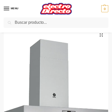
MENU
0
Buscar
Inicio
Gama blanca
Campanas
Campana Decorativa
BALAY CAMPANA 3BC875XM 70CM ACERO 680m/3
/
/
/
/