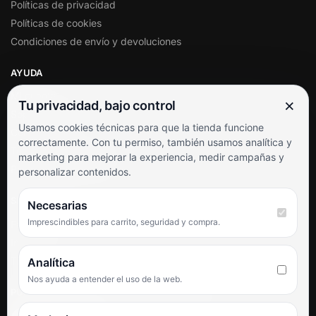
Políticas de privacidad
Políticas de cookies
Condiciones de envío y devoluciones
AYUDA
Mi cuenta
×
Tu privacidad, bajo control
Soporte al cliente
Usamos cookies técnicas para que la tienda funcione
Contacto
correctamente. Con tu permiso, también usamos analítica y
Términos y condiciones
marketing para mejorar la experiencia, medir campañas y
Preguntas frecuentes
personalizar contenidos.
SÍGUENOS
Necesarias
Imprescindibles para carrito, seguridad y compra.
Facebook
Instagram
TikTok
Analítica
Nos ayuda a entender el uso de la web.
PUNTUACIÓN DE 4,6 SOBRE 5 EN GOOGLE