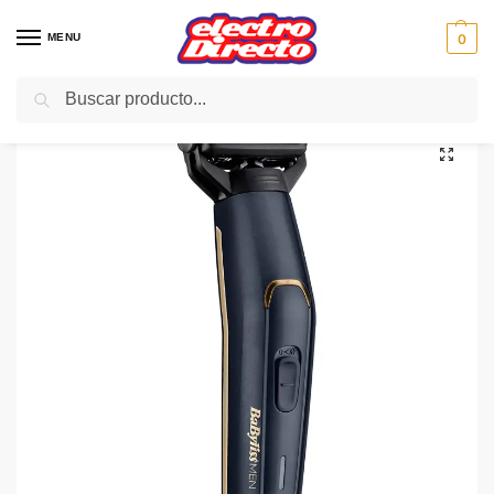
MENU
0
Buscar
Inicio
PAE
Cuidado personal
Cortapelos Nariz,Orejas,Cejas
BABYLISS CORTAPELO BG120E Corporal Lavable Agua
/
/
/
/