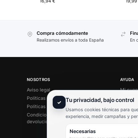
16,94
€
19,9
Compra cómodamente
Fin
Realizamos envíos a toda España
En 
NOSOTROS
AYUDA
Aviso legal
Mi cuen
Políticas de privacidad
Soporte 
Tu privacidad, bajo control
✓
Políticas de cookies
Contact
Usamos cookies técnicas para que 
Condiciones de envío y
Término
experiencia, medir campañas y per
devoluciones
Pregunt
Necesarias