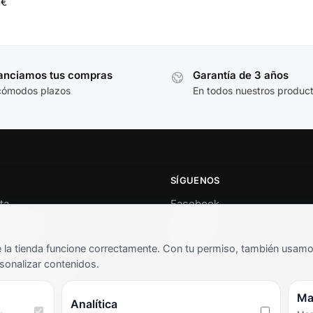
9
€
anciamos tus compras
Garantía de 3 años
cómodos plazos
En todos nuestros produc
SÍGUENOS
ta
Facebook
al cliente
Instagram
o
TikTok
la tienda funcione correctamente. Con tu permiso, también usamos 
s y condiciones
sonalizar contenidos.
as frecuentes
Ma
Analítica