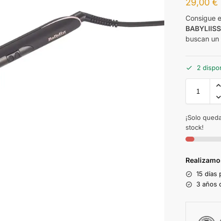
29,00
€
Consigue e
BABYLIIS
buscan un 
2 dispo
¡Solo queda
stock!
Realizamo
15 días
3 años d