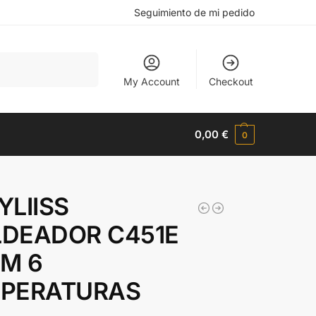
Seguimiento de mi pedido
Buscar
My Account
Checkout
0,00
€
0
YLIISS
DEADOR C451E
M 6
PERATURAS