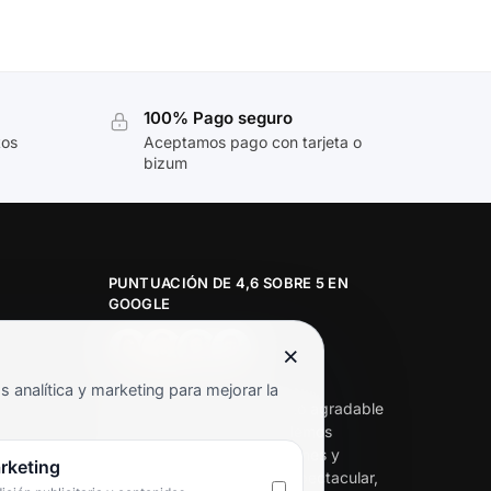
100% Pago seguro
tos
Aceptamos pago con tarjeta o
bizum
PUNTUACIÓN DE 4,6 SOBRE 5 EN
GOOGLE
×
★★★★★
analítica y marketing para mejorar la
«Servicio de calidad y trato agradable
con precios excelentes. Hemos
comprado en varias ocasiones y
rketing
siempre dan respuesta. Espectacular,