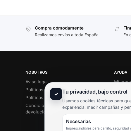
Compra cómodamente
Fin
Realizamos envíos a toda España
En 
NOSOTROS
AYUDA
Aviso legal
Mi cuen
Políticas de privacidad
Soporte 
Tu privacidad, bajo control
✓
Políticas de cookies
Contact
Usamos cookies técnicas para que 
Condiciones de envío y
Término
experiencia, medir campañas y per
devoluciones
Pregunt
Necesarias
Imprescindibles para carrito, seguridad 