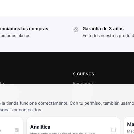
anciamos tus compras
Garantía de 3 años
cómodos plazos
En todos nuestros produc
SÍGUENOS
ta
Facebook
al cliente
Instagram
o
TikTok
la tienda funcione correctamente. Con tu permiso, también usamos 
s y condiciones
sonalizar contenidos.
as frecuentes
Ma
Analítica
y
Medi
Nos ayuda a entender el uso de la web.