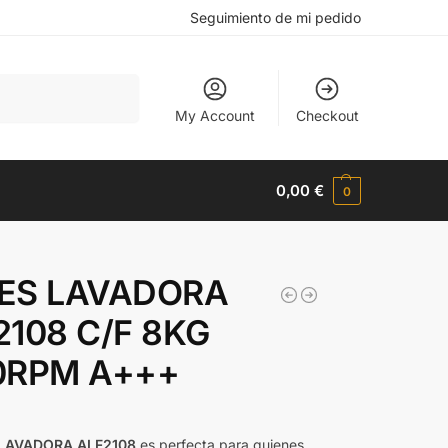
Seguimiento de mi pedido
Buscar
My Account
Checkout
0,00
€
0
ES LAVADORA
2108 C/F 8KG
0RPM A+++
€
LAVADORA ALF2108
es perfecta para quienes