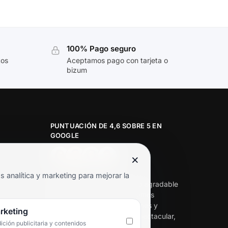
100% Pago seguro
tos
Aceptamos pago con tarjeta o
bizum
PUNTUACIÓN DE 4,6 SOBRE 5 EN
GOOGLE
×
★★★★★
analítica y marketing para mejorar la
«Servicio de calidad y trato agradable
con precios excelentes. Hemos
comprado en varias ocasiones y
rketing
siempre dan respuesta. Espectacular,
ción publicitaria y contenidos
servicio de 10.»