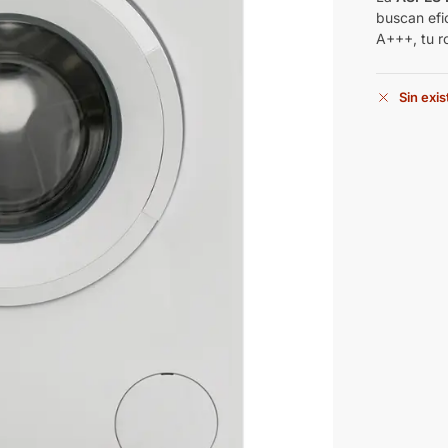
buscan efi
A+++, tu r
Sin exi