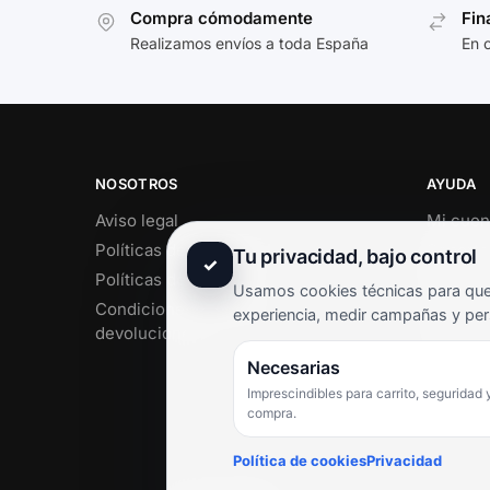
Compra cómodamente
Fin
Realizamos envíos a toda España
En 
NOSOTROS
AYUDA
Aviso legal
Mi cuen
Políticas de privacidad
Soporte 
Tu privacidad, bajo control
✓
Políticas de cookies
Contact
Usamos cookies técnicas para que 
Condiciones de envío y
Término
experiencia, medir campañas y per
devoluciones
Pregunt
Necesarias
Imprescindibles para carrito, seguridad 
compra.
Política de cookies
Privacidad