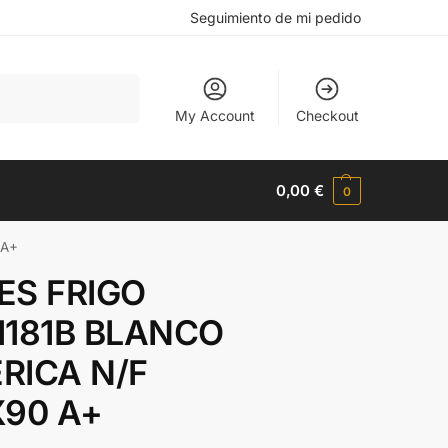
Seguimiento de mi pedido
Buscar
My Account
Checkout
0,00
€
0
 A+
ES FRIGO
1181B BLANCO
RICA N/F
X90 A+