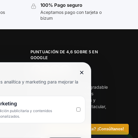
100% Pago seguro
tos
Aceptamos pago con tarjeta o
bizum
PUNTUACIÓN DE 4,6 SOBRE 5 EN
GOOGLE
×
★★★★★
analítica y marketing para mejorar la
«Servicio de calidad y trato agradable
con precios excelentes. Hemos
comprado en varias ocasiones y
rketing
siempre dan respuesta. Espectacular,
ción publicitaria y contenidos
servicio de 10.»
sonalizados.
Iván Rodríguez Ramos
¿Tienes alguna pregunta? ¡Consúltanos!