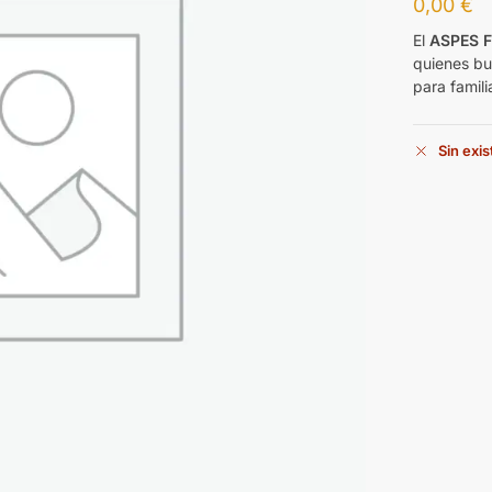
0,00
€
El
ASPES F
quienes bu
para famili
Sin exi