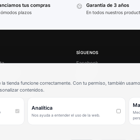
anciamos tus compras
Garantía de 3 años
cómodos plazos
En todos nuestros produc
SÍGUENOS
ta
Facebook
al cliente
Instagram
o
TikTok
la tienda funcione correctamente. Con tu permiso, también usamos 
s y condiciones
sonalizar contenidos.
as frecuentes
Ma
Analítica
y
Medi
Nos ayuda a entender el uso de la web.
per