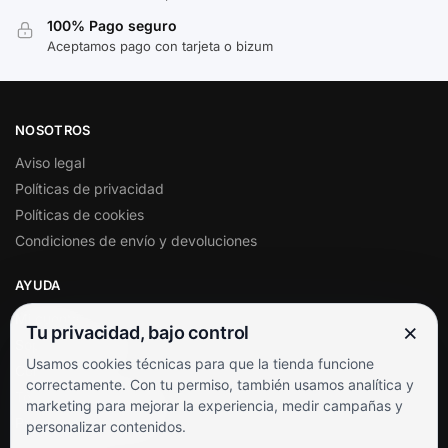
100% Pago seguro
Aceptamos pago con tarjeta o bizum
NOSOTROS
Aviso legal
Políticas de privacidad
Políticas de cookies
Condiciones de envío y devoluciones
AYUDA
Mi cuenta
×
Tu privacidad, bajo control
Soporte al cliente
Usamos cookies técnicas para que la tienda funcione
Contacto
correctamente. Con tu permiso, también usamos analítica y
Términos y condiciones
marketing para mejorar la experiencia, medir campañas y
Preguntas frecuentes
personalizar contenidos.