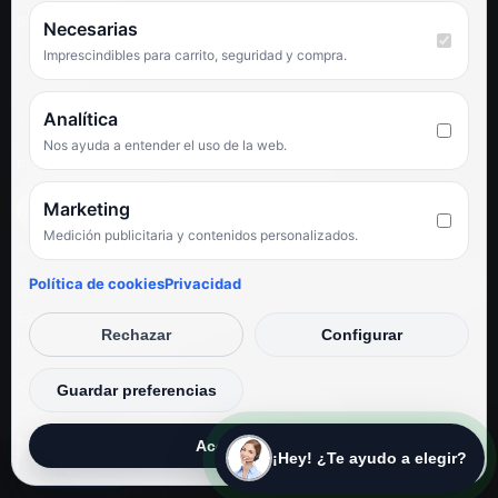
SÍGUENOS
Necesarias
Imprescindibles para carrito, seguridad y compra.
Facebook
Instagram
TikTok
Analítica
Nos ayuda a entender el uso de la web.
PUNTUACIÓN DE 4,6 SOBRE 5 EN GOOGLE
Marketing
Medición publicitaria y contenidos personalizados.
★★★★★
«Servicio de calidad y trato agradable con precios excelentes.
Política de cookies
Privacidad
Hemos comprado en varias ocasiones y siempre dan respuesta.
Espectacular, servicio de 10.»
Rechazar
Configurar
Iván Rodríguez Ramos
© Electrodirecto 2026
Guardar preferencias
Desarrollo y mantenimiento por SitiosWebPRO
Aceptar todas
¡Hey! ¿Te ayudo a elegir?
Privacidad