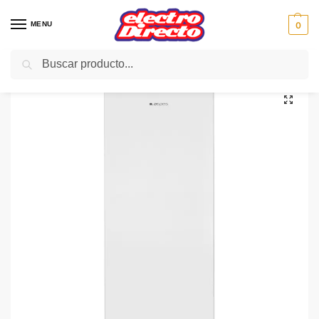
MENU
0
Buscar
Inicio
Gama blanca
Congeladores
Congelador Vertical
ASPES CONGELADOR ACV244 VERTICAL 145×55 BLANCO A+F
/
/
/
/