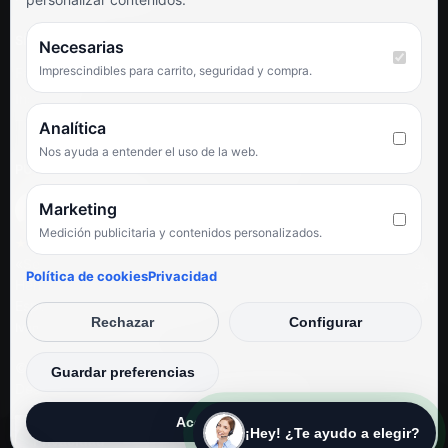
SÍGUENOS
Necesarias
Imprescindibles para carrito, seguridad y compra.
Facebook
Instagram
TikTok
Analítica
Nos ayuda a entender el uso de la web.
PUNTUACIÓN DE 4,6 SOBRE 5 EN GOOGLE
Marketing
Medición publicitaria y contenidos personalizados.
★★★★★
«Servicio de calidad y trato agradable con precios excelentes.
Política de cookies
Privacidad
Hemos comprado en varias ocasiones y siempre dan respuesta.
Espectacular, servicio de 10.»
Rechazar
Configurar
Iván Rodríguez Ramos
© Electrodirecto 2026
Guardar preferencias
Desarrollo y mantenimiento por SitiosWebPRO
Aceptar todas
¡Hey! ¿Te ayudo a elegir?
Privacidad