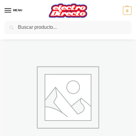
MENU
0
Buscar
Inicio
Gama blanca
Congeladores
Congelador Vertical
ASPES CONGELADOR ACV1085 VERTICAL 85X50 BLANCO A+
/
/
/
/