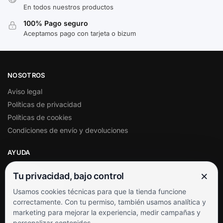
En todos nuestros productos
100% Pago seguro
Aceptamos pago con tarjeta o bizum
NOSOTROS
Aviso legal
Políticas de privacidad
Políticas de cookies
Condiciones de envío y devoluciones
AYUDA
Mi cuenta
×
Tu privacidad, bajo control
Soporte al cliente
Usamos cookies técnicas para que la tienda funcione
Contacto
correctamente. Con tu permiso, también usamos analítica y
Términos y condiciones
marketing para mejorar la experiencia, medir campañas y
Preguntas frecuentes
personalizar contenidos.