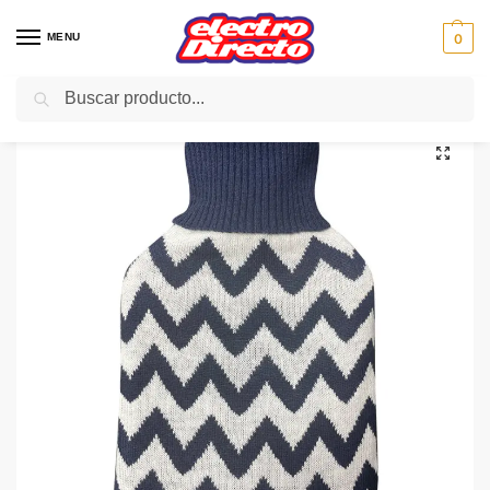
MENU
0
Buscar
Inicio
uncategorized
ABRILA BOLSA AGUA CALIENTE mimo azul borlon
/
/