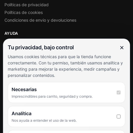
Políticas de privacidad
Políticas de cookies
Condiciones de envío y devoluciones
AYUDA
Mi cuenta
×
Tu privacidad, bajo control
Soporte al cliente
Usamos cookies técnicas para que la tienda funcione
Contacto
correctamente. Con tu permiso, también usamos analítica y
Términos y condiciones
marketing para mejorar la experiencia, medir campañas y
Preguntas frecuentes
personalizar contenidos.
SÍGUENOS
Necesarias
Imprescindibles para carrito, seguridad y compra.
Facebook
Instagram
TikTok
Analítica
Nos ayuda a entender el uso de la web.
PUNTUACIÓN DE 4,6 SOBRE 5 EN GOOGLE