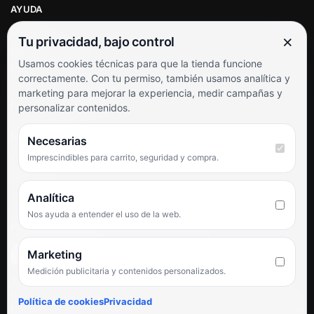
AYUDA
Mi cuenta
×
Tu privacidad, bajo control
Soporte al cliente
Usamos cookies técnicas para que la tienda funcione
Contacto
correctamente. Con tu permiso, también usamos analítica y
Términos y condiciones
marketing para mejorar la experiencia, medir campañas y
Preguntas frecuentes
personalizar contenidos.
SÍGUENOS
Necesarias
Imprescindibles para carrito, seguridad y compra.
Facebook
Instagram
TikTok
Analítica
Nos ayuda a entender el uso de la web.
PUNTUACIÓN DE 4,6 SOBRE 5 EN GOOGLE
Marketing
Medición publicitaria y contenidos personalizados.
★★★★★
«Servicio de calidad y trato agradable con precios excelentes.
Política de cookies
Privacidad
Hemos comprado en varias ocasiones y siempre dan respuesta.