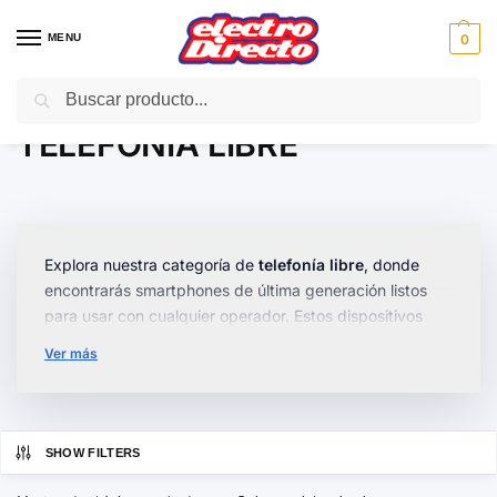
MENU
0
Buscar
Inicio
Gama marron
Telefonía doméstica
TELEFONIA LIBRE
/
/
/
TELEFONIA LIBRE
Explora nuestra categoría de
telefonía libre
, donde
encontrarás smartphones de última generación listos
para usar con cualquier operador. Estos dispositivos
están diseñados para ofrecerte la máxima libertad y
Ver más
versatilidad en tus comunicaciones diarias.
Disponemos de una amplia variedad de modelos: desde
compactos
y ergonómicos, hasta
potentes
y con
SHOW FILTERS
pantallas de gran tamaño. Todos cuentan con
características avanzadas como cámaras de alta