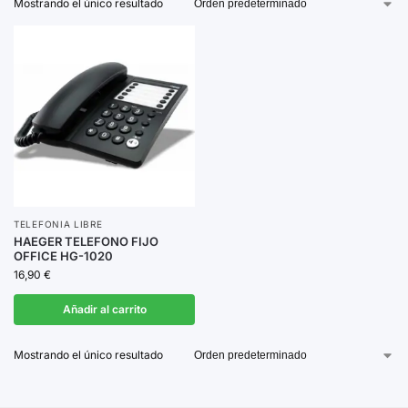
Mostrando el único resultado
resolución,
procesadores eficientes
y diseños
modernos.
No esperes más para elegir el smartphone que mejor se
adapte a tus necesidades y disfruta de la libertad que
solo la telefonía libre puede ofrecerte.
TELEFONIA LIBRE
HAEGER TELEFONO FIJO
OFFICE HG-1020
16,90
€
Añadir al carrito
Mostrando el único resultado