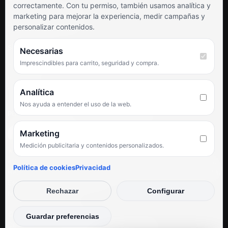
correctamente. Con tu permiso, también usamos analítica y
Términos y condiciones
marketing para mejorar la experiencia, medir campañas y
Preguntas frecuentes
personalizar contenidos.
SÍGUENOS
Necesarias
Imprescindibles para carrito, seguridad y compra.
Facebook
Instagram
TikTok
Analítica
Nos ayuda a entender el uso de la web.
PUNTUACIÓN DE 4,6 SOBRE 5 EN GOOGLE
Marketing
Medición publicitaria y contenidos personalizados.
★★★★★
«Servicio de calidad y trato agradable con precios excelentes.
Política de cookies
Privacidad
Hemos comprado en varias ocasiones y siempre dan respuesta.
Espectacular, servicio de 10.»
Rechazar
Configurar
Iván Rodríguez Ramos
© Electrodirecto 2026
Guardar preferencias
Desarrollo y mantenimiento por SitiosWebPRO