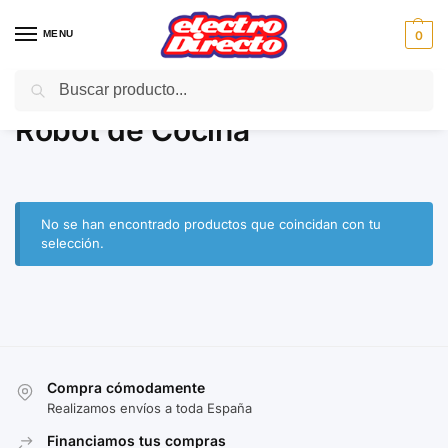
MENU
0
Buscar
Inicio
PAE
Cocina
Robot de Cocina
/
/
/
Robot de Cocina
No se han encontrado productos que coincidan con tu
selección.
Compra cómodamente
Realizamos envíos a toda España
Financiamos tus compras