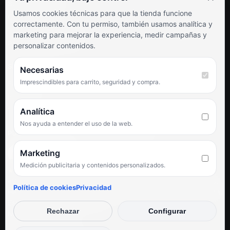
Soporte al cliente
Usamos cookies técnicas para que la tienda funcione
Contacto
correctamente. Con tu permiso, también usamos analítica y
Términos y condiciones
marketing para mejorar la experiencia, medir campañas y
Preguntas frecuentes
personalizar contenidos.
SÍGUENOS
Necesarias
Imprescindibles para carrito, seguridad y compra.
Facebook
Instagram
TikTok
Analítica
Nos ayuda a entender el uso de la web.
PUNTUACIÓN DE 4,6 SOBRE 5 EN GOOGLE
Marketing
Medición publicitaria y contenidos personalizados.
★★★★★
«Servicio de calidad y trato agradable con precios excelentes.
Política de cookies
Privacidad
Hemos comprado en varias ocasiones y siempre dan respuesta.
Espectacular, servicio de 10.»
Rechazar
Configurar
Iván Rodríguez Ramos