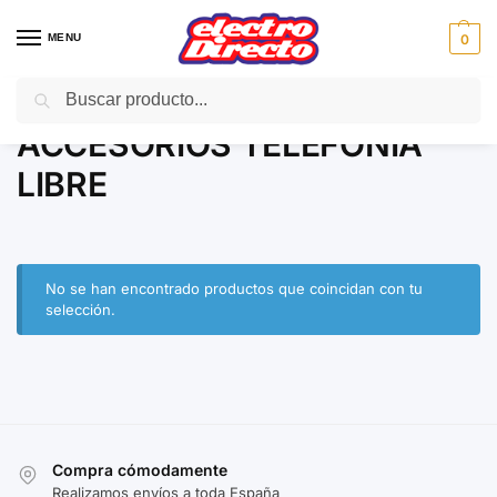
MENU
0
Buscar
Inicio
Gama marron
Telefonía doméstica
ACCESORIOS TELEFONIA LIBRE
/
/
/
ACCESORIOS TELEFONIA
LIBRE
No se han encontrado productos que coincidan con tu
selección.
Compra cómodamente
Realizamos envíos a toda España