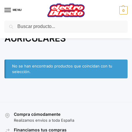
MENU
0
Buscar
Inicio
Gama marron
Sonido Portátil
AURICULARES
/
/
/
AURICULARES
No se han encontrado productos que coincidan con tu
selección.
Compra cómodamente
Realizamos envíos a toda España
Financiamos tus compras