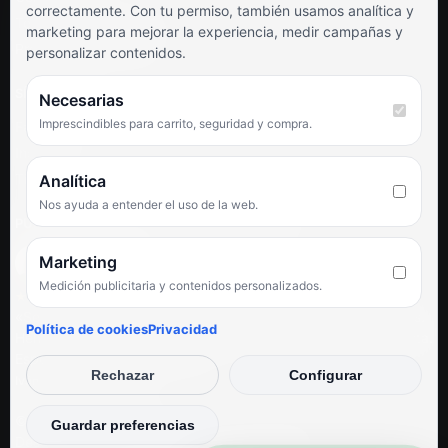
correctamente. Con tu permiso, también usamos analítica y
Términos y condiciones
marketing para mejorar la experiencia, medir campañas y
Preguntas frecuentes
personalizar contenidos.
SÍGUENOS
Necesarias
Imprescindibles para carrito, seguridad y compra.
Facebook
Instagram
TikTok
Analítica
Nos ayuda a entender el uso de la web.
PUNTUACIÓN DE 4,6 SOBRE 5 EN GOOGLE
Marketing
Medición publicitaria y contenidos personalizados.
★★★★★
«Servicio de calidad y trato agradable con precios excelentes.
Política de cookies
Privacidad
Hemos comprado en varias ocasiones y siempre dan respuesta.
Espectacular, servicio de 10.»
Rechazar
Configurar
Iván Rodríguez Ramos
© Electrodirecto 2026
Guardar preferencias
Desarrollo y mantenimiento por SitiosWebPRO