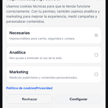
Soporte al cliente
Usamos cookies técnicas para que la tienda funcione
Contacto
correctamente. Con tu permiso, también usamos analítica y
Términos y condiciones
marketing para mejorar la experiencia, medir campañas y
Preguntas frecuentes
personalizar contenidos.
SÍGUENOS
Necesarias
Imprescindibles para carrito, seguridad y compra.
Facebook
Instagram
TikTok
Analítica
Nos ayuda a entender el uso de la web.
PUNTUACIÓN DE 4,6 SOBRE 5 EN GOOGLE
Marketing
Medición publicitaria y contenidos personalizados.
★★★★★
«Servicio de calidad y trato agradable con precios excelentes.
Política de cookies
Privacidad
Hemos comprado en varias ocasiones y siempre dan respuesta.
Espectacular, servicio de 10.»
Rechazar
Configurar
Iván Rodríguez Ramos