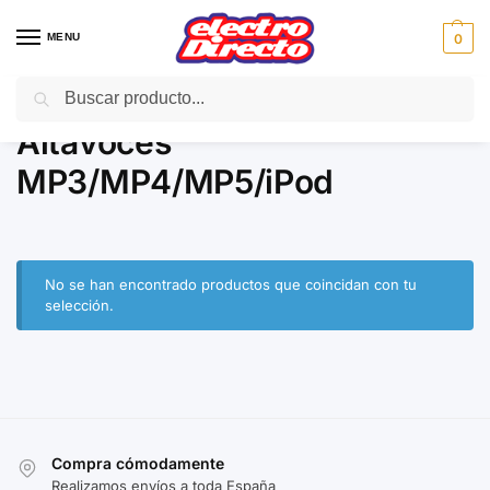
MENU
0
Buscar
Inicio
Gama marron
Sonido Hi-Fi
Altavoces MP3/MP4/MP5/iPod
/
/
/
Altavoces
MP3/MP4/MP5/iPod
No se han encontrado productos que coincidan con tu
selección.
Compra cómodamente
Realizamos envíos a toda España