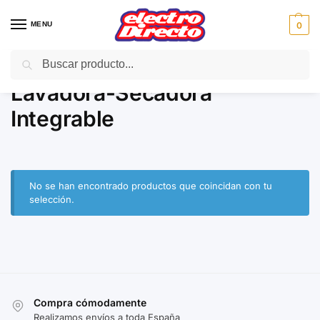
MENU
0
Buscar
Inicio
Gama blanca
Lavadoras
Lavadora-Secadora Integrable
/
/
/
Lavadora-Secadora
Integrable
No se han encontrado productos que coincidan con tu
selección.
Compra cómodamente
Realizamos envíos a toda España