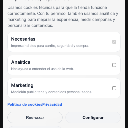
Soporte al cliente
Usamos cookies técnicas para que la tienda funcione
Contacto
correctamente. Con tu permiso, también usamos analítica y
Términos y condiciones
marketing para mejorar la experiencia, medir campañas y
Preguntas frecuentes
personalizar contenidos.
SÍGUENOS
Necesarias
Imprescindibles para carrito, seguridad y compra.
Facebook
Instagram
TikTok
Analítica
Nos ayuda a entender el uso de la web.
PUNTUACIÓN DE 4,6 SOBRE 5 EN GOOGLE
Marketing
Medición publicitaria y contenidos personalizados.
★★★★★
«Servicio de calidad y trato agradable con precios excelentes.
Política de cookies
Privacidad
Hemos comprado en varias ocasiones y siempre dan respuesta.
Espectacular, servicio de 10.»
Rechazar
Configurar
Iván Rodríguez Ramos